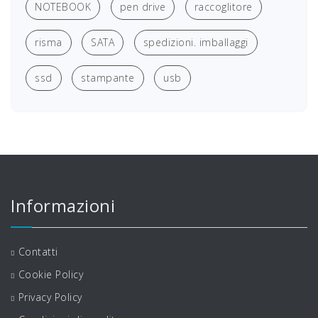
NOTEBOOK
pen drive
raccoglitore
risma
SATA
spedizioni. imballaggi
ssd
stampante
usb
Informazioni
Contatti
Cookie Policy
Privacy Policy