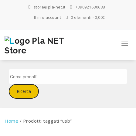
Salta
store@pla-net.it
+390921680688
al
contenuto
Il mio account
0 elementi
0,00€
Attiva
la
navig
Products
search
Ricerca
Home
/ Prodotti taggati “usb”