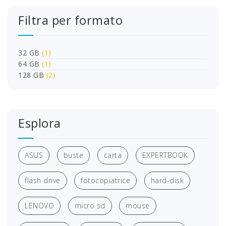
Filtra per formato
32 GB
(1)
64 GB
(1)
128 GB
(2)
Esplora
ASUS
buste
carta
EXPERTBOOK
flash drive
fotocopiatrice
hard-disk
LENOVO
micro sd
mouse