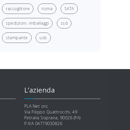
raccoglitore
risma
SATA
spedizioni. imballaggi
ssd
stampante
usb
L’azienda
PLA Net snc
Via Filippo Quattrocchi, 49
Petralia Soprana, 90026 (PA)
P.IVA 04779030826