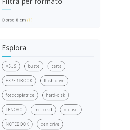
Filtra per formato
Dorso 8 cm
(1)
Esplora
ASUS
buste
carta
EXPERTBOOK
flash drive
fotocopiatrice
hard-disk
LENOVO
micro sd
mouse
NOTEBOOK
pen drive