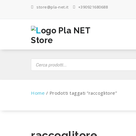
Salta
store@pla-net.it
+390921680688
al
contenuto
Products
search
Home
/ Prodotti taggati “raccoglitore”
raccoglitore