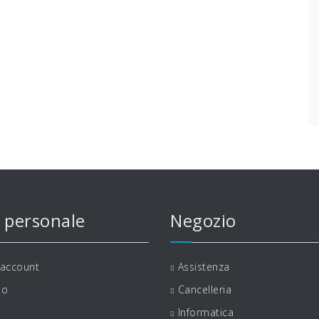
 personale
Negozio
 account
Assistenza
lo
Cancelleria
Informatica