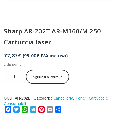
Sharp AR-202T AR-M160/M 250
Cartuccia laser
77,87
€
(
95,00
€
IVA inclusa)
2 disponibili
Sharp
Aggiungi al carrello
AR-
202T
AR-
M160/M
COD:
AR-202LT
Categorie:
,
250
Cancelleria
Toner, Cartucce e
Cartuccia
Consumabili
laser
Facebook
Twitter
WhatsApp
Telegram
Pinterest
Email
Condividi
quantità