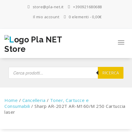
Salta
store@pla-net.it
+390921680688
al
contenuto
Il mio account
0 elementi
0,00€
Attiva
la
navig
Products
search
RICERCA
Home
/
Cancelleria
/
Toner, Cartucce e
Consumabili
/ Sharp AR-202T AR-M160/M 250 Cartuccia
laser