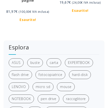
pagine
19,67
€
(
24,00
€
IVA inclusa)
Esaurito!
81,97
€
(
100,00
€
IVA inclusa)
Esaurito!
Esplora
ASUS
buste
carta
EXPERTBOOK
flash drive
fotocopiatrice
hard-disk
LENOVO
micro sd
mouse
NOTEBOOK
pen drive
raccoglitore